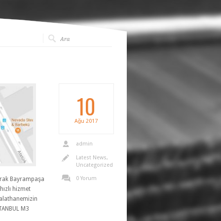
10
Ağu
2017
admin
Latest News
,
Uncategorized
0 Yorum
arak Bayrampaşa
hızlı hizmet
malathanemizin
 İSTANBUL M3