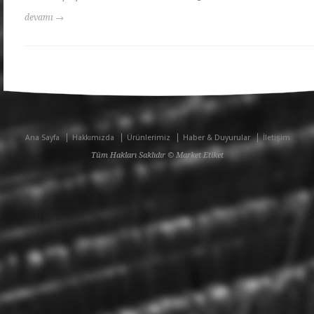
devamı →
Ana Sayfa
Hakkımızda
Ürünlerimiz
Haber & Duyurular
İletişim
Tüm Hakları Saklıdır © Market Etiket