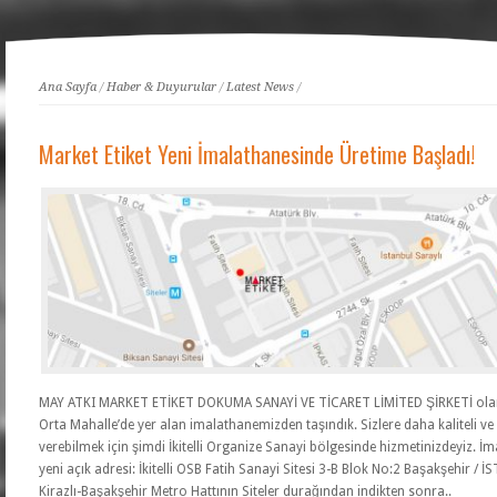
Ana Sayfa
/
Haber & Duyurular
/
Latest News
/
Market Etiket Yeni İmalathanesinde Üretime Başladı!
MAY ATKI MARKET ETİKET DOKUMA SANAYİ VE TİCARET LİMİTED ŞİRKETİ ol
Orta Mahalle’de yer alan imalathanemizden taşındık. Sizlere daha kaliteli ve 
verebilmek için şimdi İkitelli Organize Sanayi bölgesinde hizmetinizdeyiz. İ
yeni açık adresi: İkitelli OSB Fatih Sanayi Sitesi 3-B Blok No:2 Başakşehir /
Kirazlı-Başakşehir Metro Hattının Siteler durağından indikten sonra..